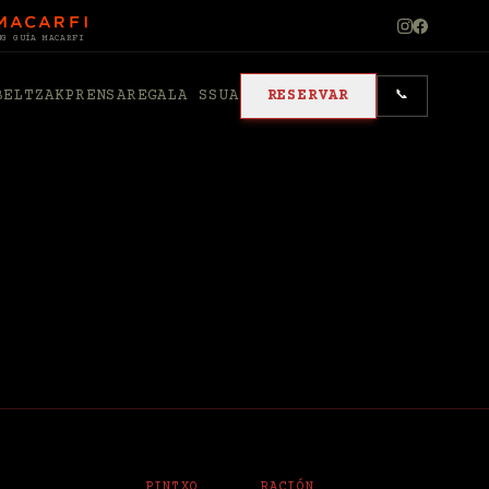
NG GUÍA MACARFI
BELTZAK
PRENSA
REGALA SSUA
RESERVAR
📞
PINTXO
RACIÓN