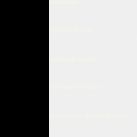
Kalamares
Kalamares crujientes, mayonesa de aj
Ensalada de Pato
Pato curado y ahumado en casa, manza
Sashimi de Verdel
Con salsa de piparras encurtidas y c
Espárragos Frescos
A la brasa con crema de mantequilla 
Arroz Meloso de Euskal Txerri
Arroz con solomillo de cerdo Euskal 