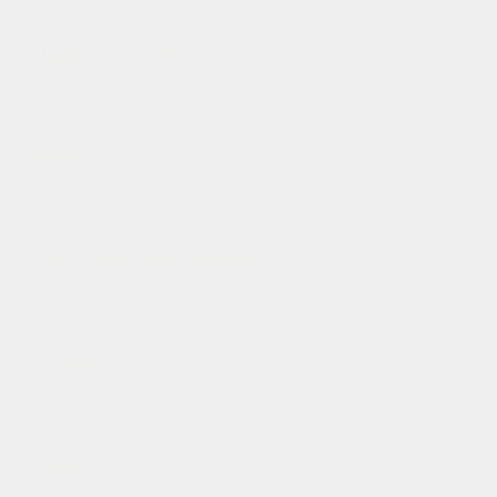
e jalapeño y chip de arroz.
 de Txakoli a la brasa.
a y ajo y crema ácida ahumada.
 a la brasa.
 la brasa.