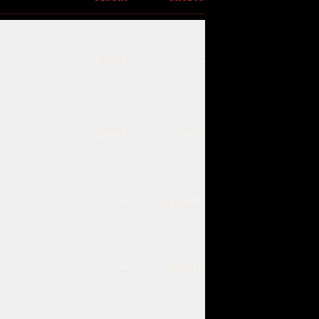
6.90€
—
 de la
3.00€
17.00€
—
14.00€
—
9.00€