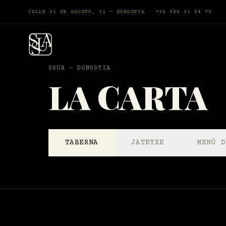
CALLE 31 DE AGOSTO, 31 — DONOSTIA · +34 686 01 54 79
SSUA — DONOSTIA
LA CARTA
TABERNA
JATETXE
MENÚ D