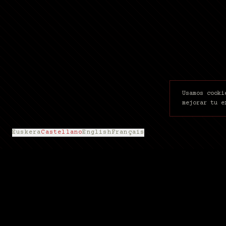
Usamos cooki
mejorar tu e
Euskera
Castellano
English
Français