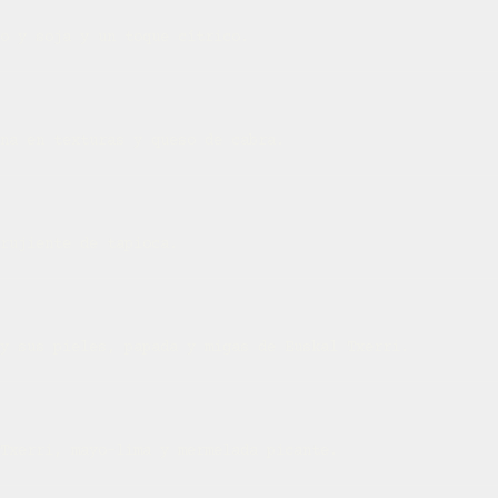
o y soja y un toque cítrico.
na en texturas y queso de cabra.
rujiente de tapioca.
y sus pieles, papada y migas de Euskal Txerri.
Txerri, mayo-lima y mermelada picante.