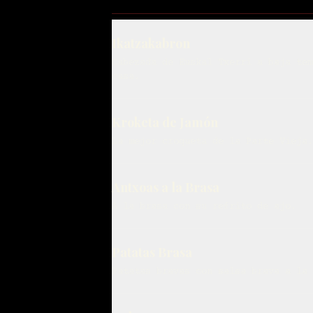
Ikatzakabron
Cabezada de Euskal Txerri a baja tem
casa.
Kroketa de Jamón
La mejor croqueta de la Parte Vieja.
Antxoas a la Brasa
A la brasa con su refrito de ajo.
Patatas Brasa
Patatas bravas con salsa brava a la 