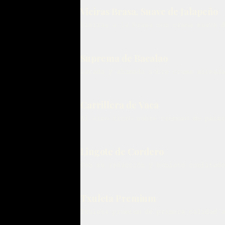
Vieiras Brasa, Suave de Jalapeño
Vieiras a la brasa con crema suave d
Suprema de Bacalao
Lacada y ahumada sobre crema aireada
Carrillera de Vaca
Al vino tinto sobre cremoso de patat
Lingote de Cordero
Con su reducción y boniato confitado
Txuleta Premium
Txuleta premium de primera calidad a