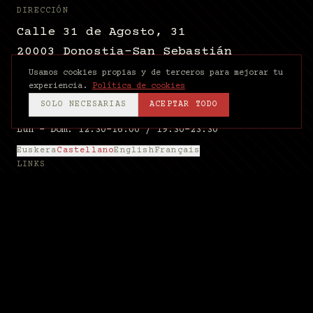
DIRECCIÓN
Calle 31 de Agosto, 31
20003 Donostia-San Sebastián
+34 686 01 54 79
Usamos cookies propias y de terceros para mejorar tu
experiencia.
Política de cookies
SOLO NECESARIAS
ACEPTAR TODO
HORARIO
Lun – Dom: 12:30–16:00 / 19:30–23:30
Euskera
Castellano
English
Français
LINKS
WhatsApp →
Galería
Ardi Beltzak
Carta
Prensa
INSTAGRAM
FACEBOOK
©
2026
SSUA — Calle 31 de Agosto, 31 — Donostia
· +34 686 01 54 79